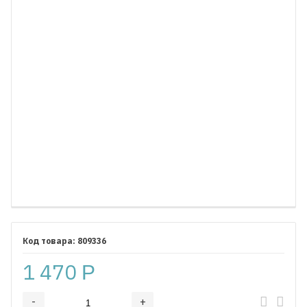
809336
1 470
Р
-
+