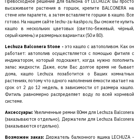
Превосходное решение для балкона от LECHUZA: Вы просто
высаживаете растения в горшок, крепите BALCONERA на
стене или парапете, а затем вставляете горшки в кашпо. Все
готово. На нашем сайте lechu-za-kashpo.ru, Вы сможете купить
кашпо в нескольких цветовых (светло-бежевый, чёрный,
серый камень) и размерных вариантах (50 и 80).
Lechuza Balconera Stone -
это кашпо с автополивом. Как он
работает: автополив осуществляется с помощью фитиля с
индикатором, который подскажет, когда нужно пополнить
запас жидкости. Даже, если Вас долгое время не бывает
дома, кашпо Lechuza позаботится о Ваших комнатных
растениях, потому что одного наполнения ёмкости хватает на
срок от 2 до 12 недель, в зависимости от размера кашпо.
Фитиль равномерно распределяет воду по всей корневой
системе.
Аксессуары:
Увеличенные ремни 80мм для Lechuza Balconera
(заказываются отдельно), Держатели для Lechuza Balconera
(заказываются отдельно).
Возможен заказ:
Держатель балконного ящика LECHUZA -