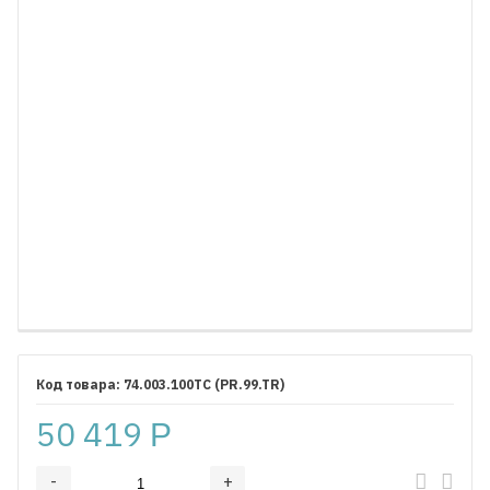
74.003.100TC (PR.99.TR)
50 419
Р
-
+