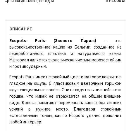
Срочная доставка, сегодня
от 1000
Р
ОПИСАНИЕ
Ecopots Paris (Экопотс Париж)
- это
высококачественное кашпо из Бельгии, созданное из
переработанного пластика и натурального камня.
Материал является экологически чистым, морозостойким
и противоударным.
Ecopots Paris имеет спокойный цвет и матовое покрытие,
гладкое на ощупь. С пластиковым цветочным горшком
идут специальные колёса. Они находятся в нижней части
горшка, что никак не отражается на общем внешнем
виде. Колёса помогают перемещать кашпо без лишних
усилий в нужное место. Благодаря спокойным
естественным тонам, кашпо Ecopots удачно дополнит
любой интерьер.