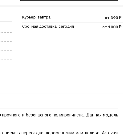
Курьер, завтра
от 390
Р
Срочная доставка, сегодня
от 1000
Р
з прочного и безопасного полипропилена. Данная модель
ением: в пересадке, перемещении или поливе. Artevasi