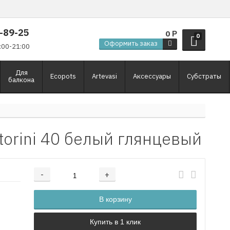
9-89-25
0
Р
0
Оформить заказ
:00-21:00
Для
Ecopots
Artevasi
Аксессуары
Субстраты
балкона
torini 40 белый глянцевый
-
+
Добавляется...
Добавлен
В корзину