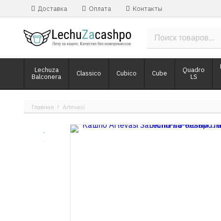
Доставка
Оплата
Контакты
Lechuza
Quadro
Classico
Cubico
Cube
Balconera
LS
Главная
Artevasi