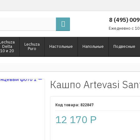
8 (495) 00
Ежедневно с 10
Lechuza
Lechuza
Delta
Настольные
Напольные
Подвесные
Puro
10 и 20
Кашпо Artevasi San
822847
12 170
Р