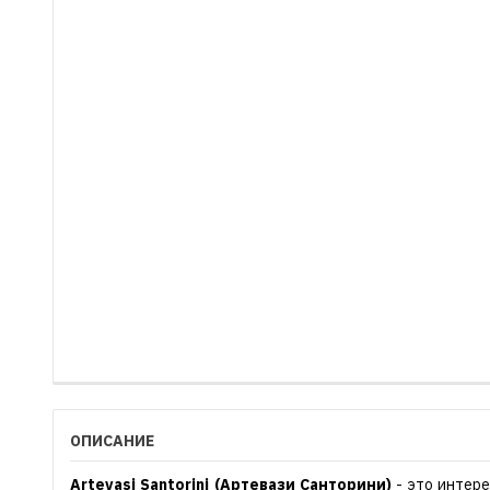
ОПИСАНИЕ
Artevasi Santorini (Артевази Санторини)
- это интере