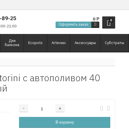
9-89-25
0
Р
0
Оформить заказ
:00-21:00
Для
Ecopots
Artevasi
Аксессуары
Субстраты
балкона
torini с автополивом 40
ый
-
+
Добавляется...
Добавлен
В корзину