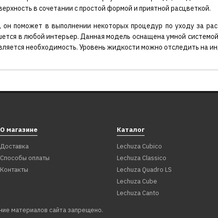
ерхность в сочетании с простой формой и приятной расцветкой.
 он поможет в выполнении некоторых процедур по уходу за раст
ишется в любой интерьер. Данная модель оснащена умной системо
вляется необходимость. Уровень жидкости можно отследить на и
О магазине
Каталог
Доставка
Lechuza Cubico
Способы оплаты
Lechuza Classico
Контакты
Lechuza Quadro LS
Lechuza Cube
Lechuza Canto
ние материалов сайта запрещено.