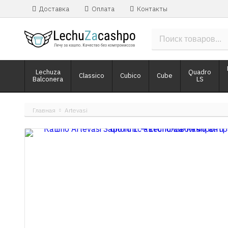
Доставка
Оплата
Контакты
Lechuza
Quadro
Classico
Cubico
Cube
Balconera
LS
Главная
Artevasi