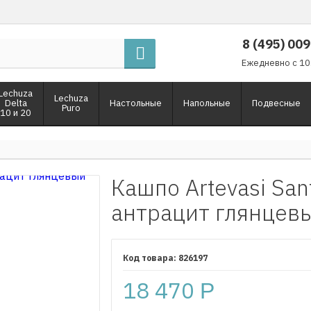
8 (495) 00
Ежедневно с 10
Lechuza
Lechuza
Delta
Настольные
Напольные
Подвесные
Puro
10 и 20
Кашпо Artevasi San
антрацит глянцев
826197
18 470
Р